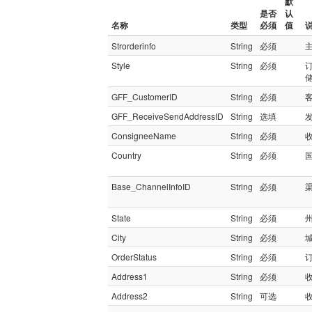
默
是否
认
名称
类型
必须
值
Strorderinfo
String
必须
Style
String
必须
GFF_CustomerID
String
必须
客
GFF_ReceiveSendAddressID
String
选填
发
ConsigneeName
String
必须
Country
String
必须
Base_ChannelInfoID
String
必须
State
String
必须
City
String
必须
OrderStatus
String
必须
订
Address1
String
必须
Address2
String
可选