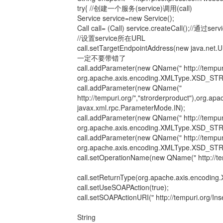
try{ //创建一个服务(service)调用(call)
Service service=new Service();
Call call= (Call) service.createCall();//通过s
//设置service所在URL
call.setTargetEndpointAddress(new j
一定不要带错了
call.addParameter(new QName(" http://tempuri.
org.apache.axis.encoding.XMLType.XSD_STRI
call.addParameter(new QName("
http://tempuri.org/","strorderproduct"),org
javax.xml.rpc.ParameterMode.IN);
call.addParameter(new QName(" http://tempuri.
org.apache.axis.encoding.XMLType.XSD_STRI
call.addParameter(new QName(" http://tempuri.
org.apache.axis.encoding.XMLType.XSD_STRI
call.setOperationName(new QName(" http://te
call.setReturnType(org.apache.axis.encodi
call.setUseSOAPAction(true);
call.setSOAPActionURI(" http://tempuri.org/In
String