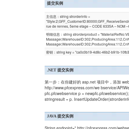
提交实例
主信息：string strorderinfo =
"Style:2;GFF_CustomerID:80000;GFF_ReceiveSendA
rue de rennes, 5eme etage – CODE 6335A – NOM 
明细信息：string strorderproduct = "MaterialRefNo:VB
Massager,WarehouseID:302,ProducingArea:112,CnNa
Massager,WarehouseID:302,ProducingArea:112,CnN
密钥：string key = "ca0c0b19-4d8c-46b2-b91b-10fb
.NET 提交实例
第一步：在你建好的 asp.net 项目中，添加 we
http://www.pfcexpress.com/we bservice/APIW
pfc.pfcwebservice p = newpfc.pfcwebservice()
stringresult = p. InsertUpdateOrder(strorderinf
JAVA 提交实例
String endpoint=" http://pfcexpress.com/web