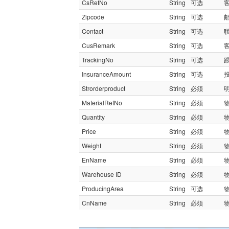
CsRefNo
String
可选
Zipcode
String
可选
Contact
String
可选
CusRemark
String
可选
TrackingNo
String
可选
InsuranceAmount
String
可选
Strorderproduct
String
必须
MaterialRefNo
String
必须
Quantity
String
必须
物
Price
String
必须
Weight
String
必须
物
EnName
String
必须
Warehouse ID
String
必须
物
ProducingArea
String
可选
物
CnName
String
必须