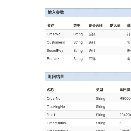
输入参数
名称
类型
是否必须
默认值
说
OrderNo
String
必须
订
CustomerId
String
必须
客
SecretKey
String
必须
密
Remark
String
可选
备
返回结果
名称
类型
返回值
OrderNo
String
R8000
TrackingNo
String
field1
String
23423
OrderStatus
String
6
OrderStatus2
String
已发货