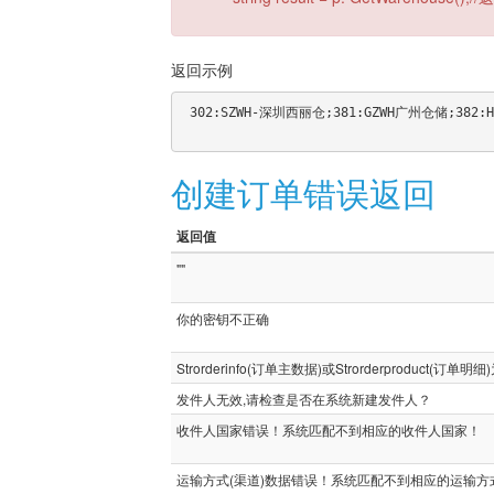
返回示例
 302:SZWH-深圳西丽仓;381:GZWH广州仓储;382:HKWH-香港仓储;457:深圳VIP仓储

创建订单错误返回
返回值
""
你的密钥不正确
Strorderinfo(订单主数据)或Strorderproduct(订单明细
发件人无效,请检查是否在系统新建发件人？
收件人国家错误！系统匹配不到相应的收件人国家！
运输方式(渠道)数据错误！系统匹配不到相应的运输方式