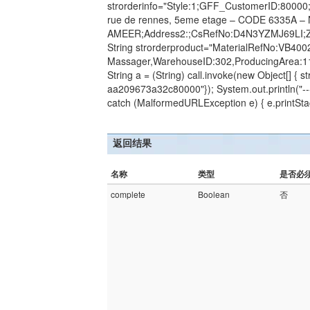
strorderinfo="Style:1;GFF_CustomerID:8000
rue de rennes, 5eme etage – CODE 6335A 
AMEER;Address2:;CsRefNo:D4N3YZMJ69LI;Zi
String strorderproduct="MaterialRefNo:VB400
Massager,WarehouseID:302,ProducingArea:1
String a = (String) call.invoke(new Object[] { 
aa209673a32c80000"}); System.out.println("----
catch (MalformedURLException e) { e.printSta
返回结果
名称
类型
是否必
complete
Boolean
否