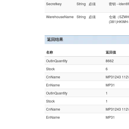
Secretkey
String
必须
密钥 --identif
WarehouseName
String
必须
仓储（SZWH
(381)HKW
返回结果
名称
返回值
OutinQuantity
8662
Stock
6
CnName
MP31243 112
EnName
MP31
OutinQuantity
1
Stock
1
CnName
MP31243 112
EnName
MP31