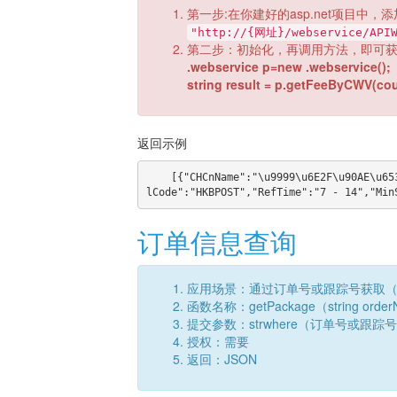
第一步:在你建好的asp.net项目中，添
"http://{网址}/webservice/APIW
第二步：初始化，再调用方法，即可
.webservice p=new .webservice();
string result = p.getFeeByCWV(cou
返回示例
    [{"CHCnName":"\u9999\u6E2F\u90AE\u653F\u822A\u7A7A\u5927\u5305","CHEnName":"HKBPOST","Channe
订单信息查询
应用场景：通过订单号或跟踪号获取
函数名称：getPackage（string orderNo,s
提交参数：strwhere（订单号或跟踪号）, c
授权：需要
返回：JSON