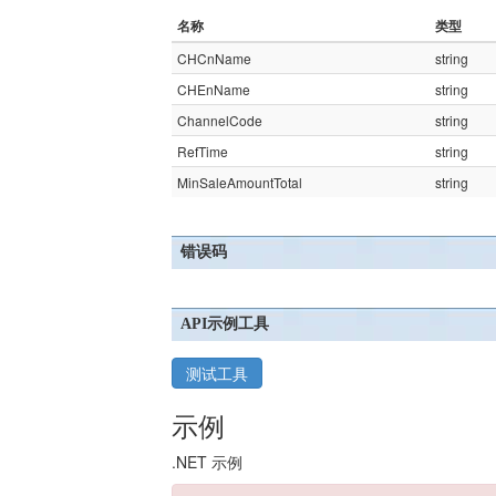
名称
类型
CHCnName
string
CHEnName
string
ChannelCode
string
RefTime
string
MinSaleAmountTotal
string
错误码
API示例工具
测试工具
示例
.NET 示例